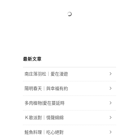
最新文章
南庄落羽松｜愛在漫遊
陽明春天｜與幸福有約
多肉植物|愛在蔓延時
Ｋ歌派對｜情聲綿綿
鮭魚料理｜吃心絕對