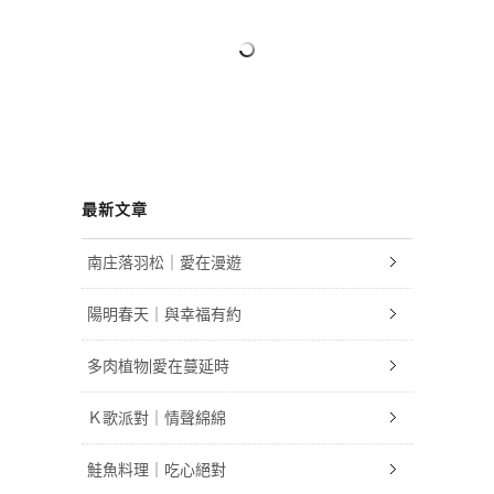
最新文章
南庄落羽松｜愛在漫遊
陽明春天｜與幸福有約
多肉植物|愛在蔓延時
Ｋ歌派對｜情聲綿綿
鮭魚料理｜吃心絕對