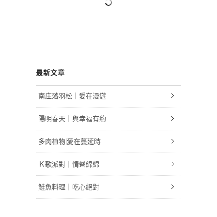
最新文章
南庄落羽松｜愛在漫遊
陽明春天｜與幸福有約
多肉植物|愛在蔓延時
Ｋ歌派對｜情聲綿綿
鮭魚料理｜吃心絕對