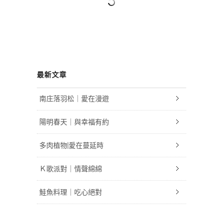
最新文章
南庄落羽松｜愛在漫遊
陽明春天｜與幸福有約
多肉植物|愛在蔓延時
Ｋ歌派對｜情聲綿綿
鮭魚料理｜吃心絕對