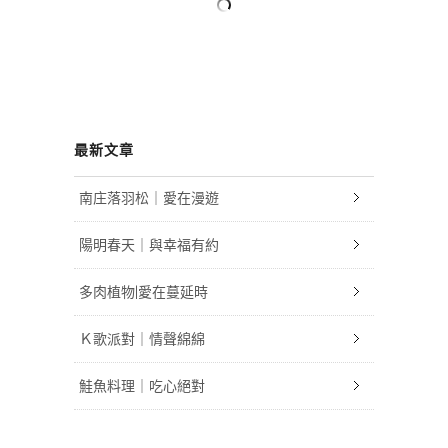
最新文章
南庄落羽松｜愛在漫遊
陽明春天｜與幸福有約
多肉植物|愛在蔓延時
Ｋ歌派對｜情聲綿綿
鮭魚料理｜吃心絕對