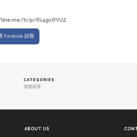
ne.me/ti/p/R14gclYVUZ
 Facebook 註冊
CATEGORIES
媒體報導
ABOUT US
CONT