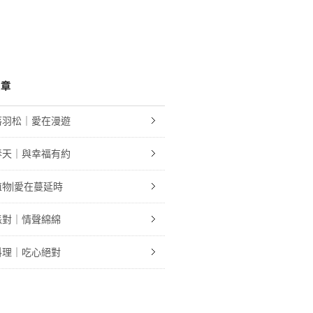
文章
落羽松｜愛在漫遊
春天｜與幸福有約
物|愛在蔓延時
派對｜情聲綿綿
料理｜吃心絕對