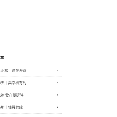
文章
落羽松｜愛在漫遊
春天｜與幸福有約
物|愛在蔓延時
派對｜情聲綿綿