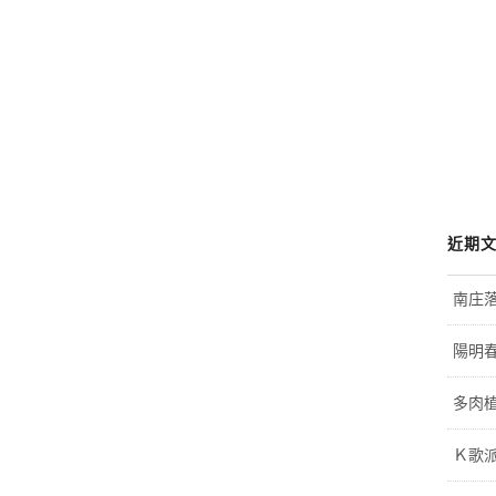
近期
南庄
陽明
多肉植
Ｋ歌