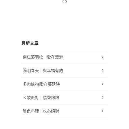
最新文章
南庄落羽松｜愛在漫遊
陽明春天｜與幸福有約
多肉植物|愛在蔓延時
Ｋ歌派對｜情聲綿綿
鮭魚料理｜吃心絕對