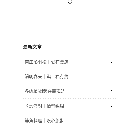
最新文章
南庄落羽松｜愛在漫遊
陽明春天｜與幸福有約
多肉植物|愛在蔓延時
Ｋ歌派對｜情聲綿綿
鮭魚料理｜吃心絕對