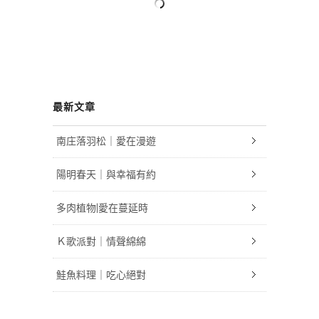
最新文章
南庄落羽松｜愛在漫遊
陽明春天｜與幸福有約
多肉植物|愛在蔓延時
Ｋ歌派對｜情聲綿綿
鮭魚料理｜吃心絕對