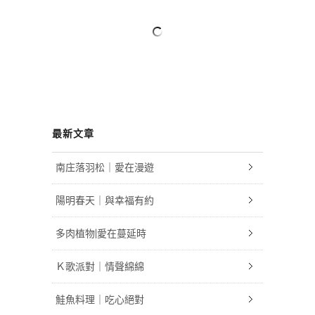
最新文章
南庄落羽松｜愛在漫遊
陽明春天｜與幸福有約
多肉植物|愛在蔓延時
Ｋ歌派對｜情聲綿綿
鮭魚料理｜吃心絕對