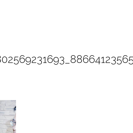
7802569231693_8866412356