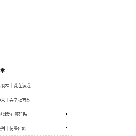
文章
落羽松｜愛在漫遊
春天｜與幸福有約
物|愛在蔓延時
派對｜情聲綿綿