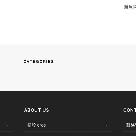
鮭魚
CATEGORIES
ABOUT US
CONT
關於 eros
聯絡