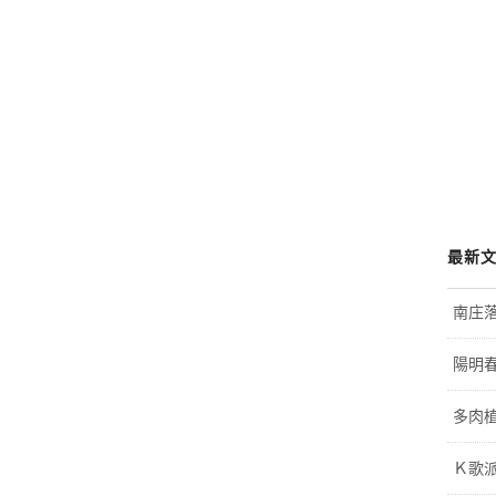
最新
南庄
陽明
多肉植
Ｋ歌