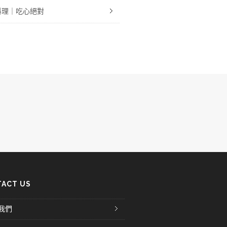
料理｜吃心絕對
ACT US
我們