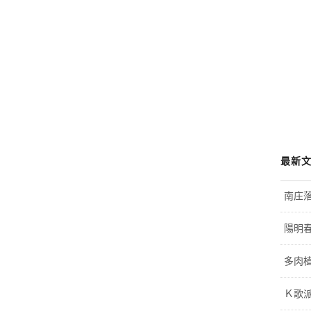
最新
南庄
陽明
多肉植
Ｋ歌