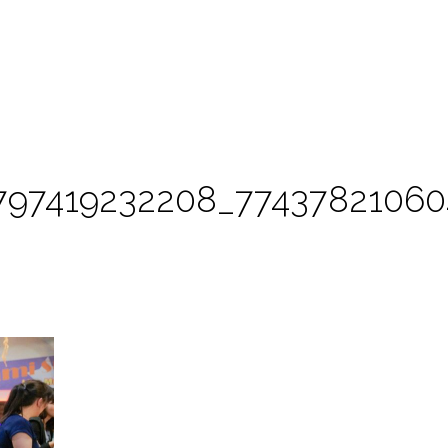
797419232208_7743782106