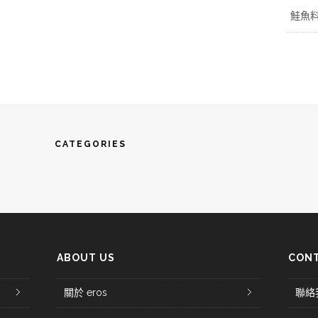
鮭魚
CATEGORIES
ABOUT US
CONT
關於 eros
聯絡