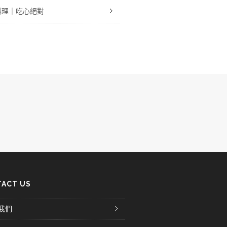
料理｜吃心絕對
ACT US
我們