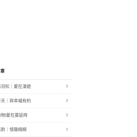
文章
落羽松｜愛在漫遊
春天｜與幸福有約
物|愛在蔓延時
派對｜情聲綿綿