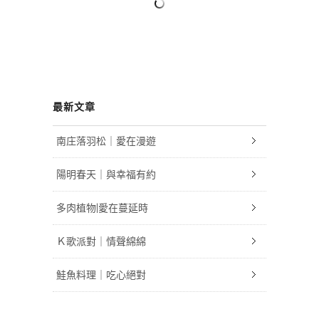
最新文章
南庄落羽松｜愛在漫遊
陽明春天｜與幸福有約
多肉植物|愛在蔓延時
Ｋ歌派對｜情聲綿綿
鮭魚料理｜吃心絕對