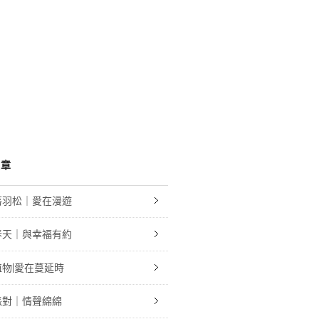
文章
落羽松｜愛在漫遊
春天｜與幸福有約
物|愛在蔓延時
派對｜情聲綿綿