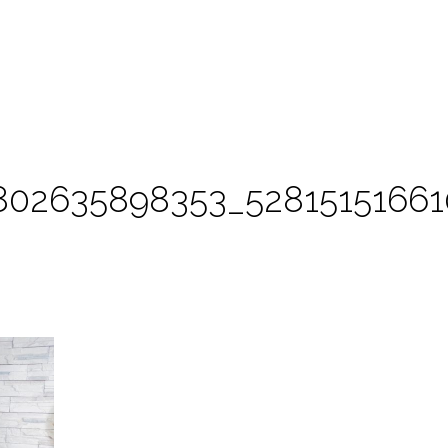
802635898353_5281515166