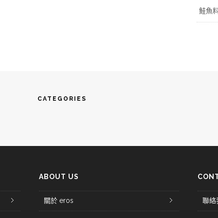
鮭魚
CATEGORIES
ABOUT US
CONT
關於 eros
聯絡