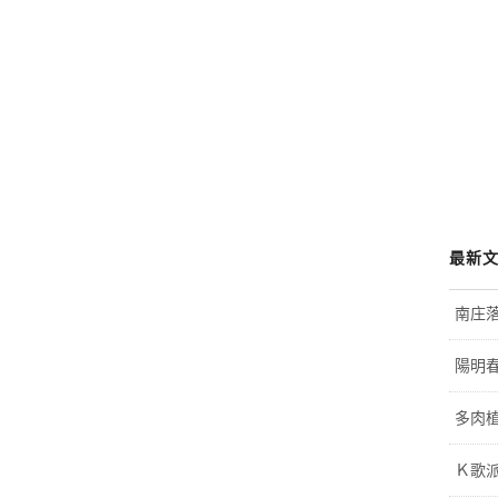
最新
南庄
陽明
多肉植
Ｋ歌