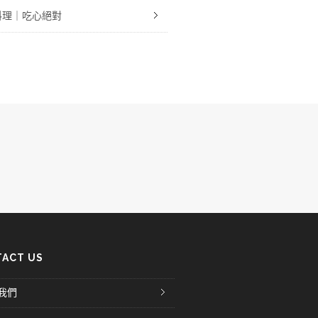
料理｜吃心絕對
ACT US
我們