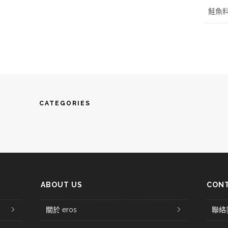
鮭魚
CATEGORIES
ABOUT US
CONT
關於 eros
聯絡