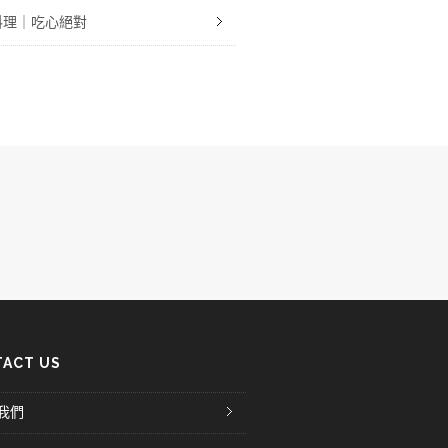
料理｜吃心絕對
ACT US
我們