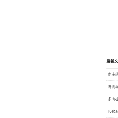
最新
南庄
陽明
多肉植
Ｋ歌