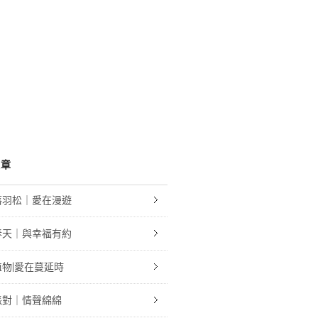
文章
落羽松｜愛在漫遊
春天｜與幸福有約
物|愛在蔓延時
派對｜情聲綿綿