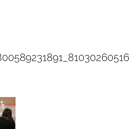
7800589231891_8103026051