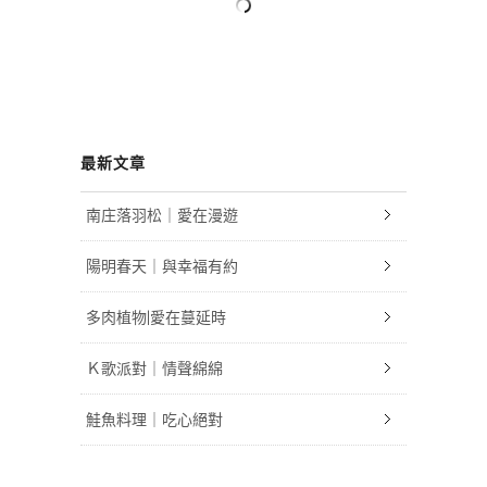
最新文章
南庄落羽松｜愛在漫遊
陽明春天｜與幸福有約
多肉植物|愛在蔓延時
Ｋ歌派對｜情聲綿綿
鮭魚料理｜吃心絕對