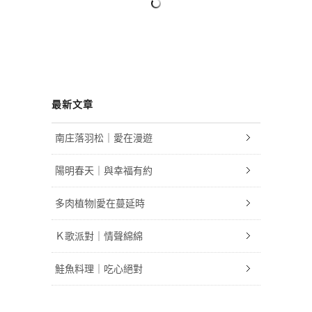
最新文章
南庄落羽松｜愛在漫遊
陽明春天｜與幸福有約
多肉植物|愛在蔓延時
Ｋ歌派對｜情聲綿綿
鮭魚料理｜吃心絕對