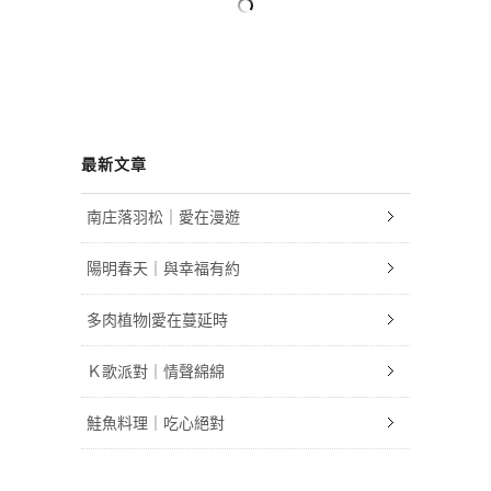
最新文章
南庄落羽松｜愛在漫遊
陽明春天｜與幸福有約
多肉植物|愛在蔓延時
Ｋ歌派對｜情聲綿綿
鮭魚料理｜吃心絕對