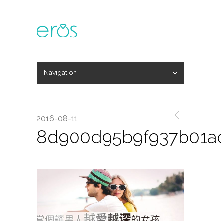
Navigation
Hide Navigation
主題活動
專欄文章
媒體報導
精彩花絮
登入
會員中心
我的訂單
2016-08-11
8d900d95b9f937b01a