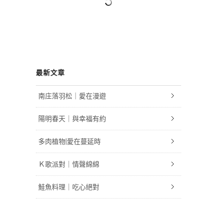
最新文章
南庄落羽松｜愛在漫遊
陽明春天｜與幸福有約
多肉植物|愛在蔓延時
Ｋ歌派對｜情聲綿綿
鮭魚料理｜吃心絕對