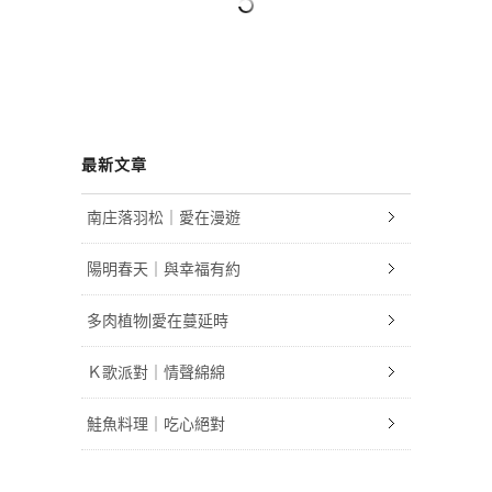
最新文章
南庄落羽松｜愛在漫遊
陽明春天｜與幸福有約
多肉植物|愛在蔓延時
Ｋ歌派對｜情聲綿綿
鮭魚料理｜吃心絕對