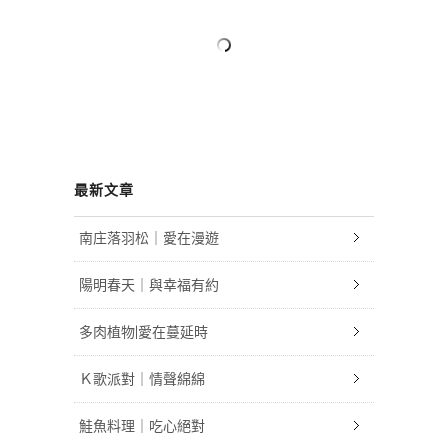
最新文章
南庄落羽松｜愛在漫遊
陽明春天｜與幸福有約
多肉植物|愛在蔓延時
Ｋ歌派對｜情聲綿綿
鮭魚料理｜吃心絕對