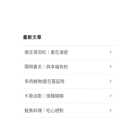
最新文章
南庄落羽松｜愛在漫遊
陽明春天｜與幸福有約
多肉植物|愛在蔓延時
Ｋ歌派對｜情聲綿綿
鮭魚料理｜吃心絕對