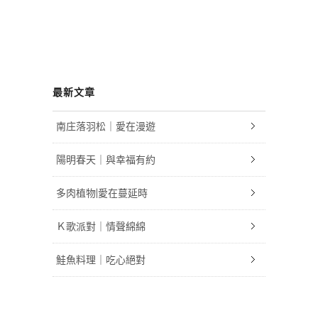
最新文章
南庄落羽松｜愛在漫遊
陽明春天｜與幸福有約
多肉植物|愛在蔓延時
Ｋ歌派對｜情聲綿綿
鮭魚料理｜吃心絕對