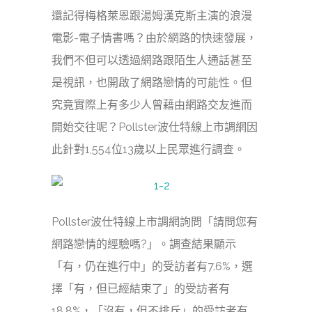
還記得梅格萊恩跟湯姆漢克斯主演的浪漫
電影-電子情書嗎？由於網路的快速發展，
我們不但可以透過網路跟陌生人通話甚至
是視訊，也開啟了網路戀情的可能性。但
究竟實際上有多少人曾藉由網路交友進而
開始交往呢？Pollster波仕特線上市調網因
此針對1,554位13歲以上民眾進行調查。
Pollster波仕特線上市調網詢問「請問您有
網路戀情的經驗嗎?」。調查結果顯示
「有，仍在進行中」的受訪者有7.6%，選
擇「有，但已經結束了」的受訪者有
18.8%，「沒有，但不排斥」的受訪者有