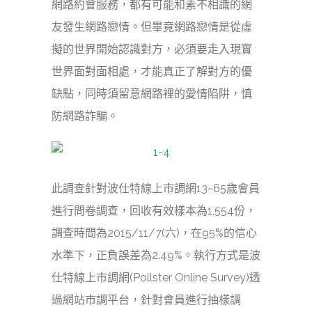
網路約會服務，都有可能和素不相識的網
友發生網路戀情。但畢竟網路戀情是從虛
擬的世界開始認識對方，必須要走入現實
世界面對面相處，才能真正了解對方的優
缺點，同時須留意網路裡的愛情陷阱，慎
防網路詐騙。
此調查針對波仕特線上市調網13~65歲會員
進行問卷調查，回收有效樣本為1,554份，
調查時間為2015/11/7(六)，在95%的信心
水準下，正負誤差為2.49%。執行方式是波
仕特線上市調網(Pollster Online Survey)透
過網站市調平台，針對會員進行抽樣調