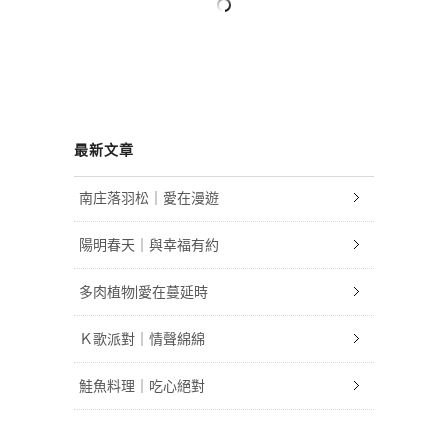
最新文章
南庄落羽松｜愛在漫遊
陽明春天｜與幸福有約
多肉植物|愛在蔓延時
Ｋ歌派對｜情聲綿綿
鮭魚料理｜吃心絕對