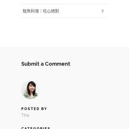
鮭魚料理｜吃心絕對
Submit a Comment
POSTED BY
Tina
CATEGORIES