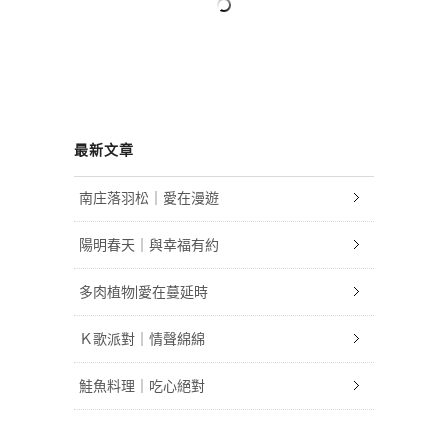
最新文章
南庄落羽松｜愛在漫遊
陽明春天｜與幸福有約
多肉植物|愛在蔓延時
Ｋ歌派對｜情聲綿綿
鮭魚料理｜吃心絕對