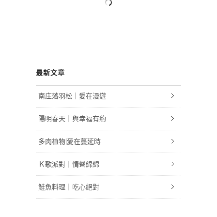
最新文章
南庄落羽松｜愛在漫遊
陽明春天｜與幸福有約
多肉植物|愛在蔓延時
Ｋ歌派對｜情聲綿綿
鮭魚料理｜吃心絕對