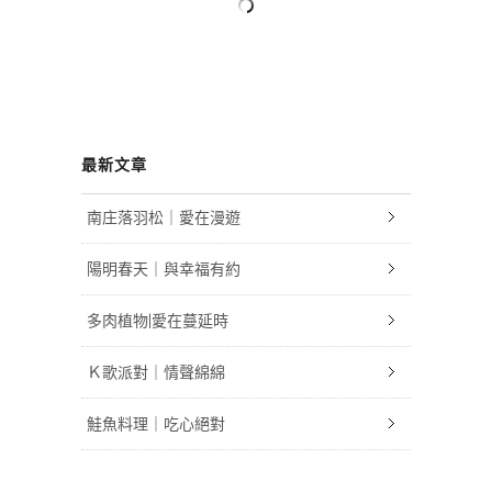
最新文章
南庄落羽松｜愛在漫遊
陽明春天｜與幸福有約
多肉植物|愛在蔓延時
Ｋ歌派對｜情聲綿綿
鮭魚料理｜吃心絕對