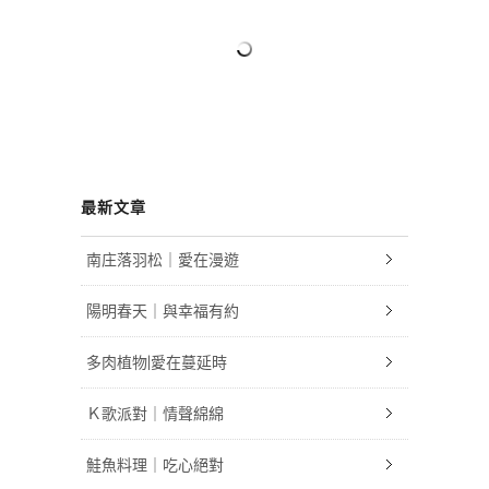
最新文章
南庄落羽松｜愛在漫遊
陽明春天｜與幸福有約
多肉植物|愛在蔓延時
Ｋ歌派對｜情聲綿綿
鮭魚料理｜吃心絕對