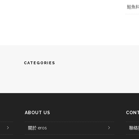
鮭魚
CATEGORIES
ABOUT US
CONT
關於 eros
聯絡