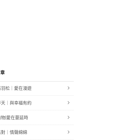
文章
落羽松｜愛在漫遊
春天｜與幸福有約
物|愛在蔓延時
派對｜情聲綿綿