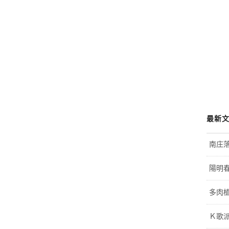
最新
南庄
陽明
多肉植
Ｋ歌