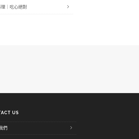
料理｜吃心絕對
ACT US
我們