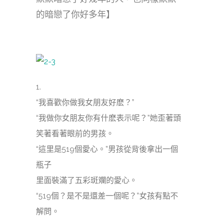
的暗戀了你好多年】
1.
“我喜歡你做我女朋友好麽？”
“我做你女朋友你有什麽表示呢？”她歪著頭
笑著看著眼前的男孩。
“這里是519個愛心。”男孩從背後拿出一個
瓶子
里面裝滿了五彩斑斕的愛心。
“519個？是不是還差一個呢？”女孩有點不
解問。