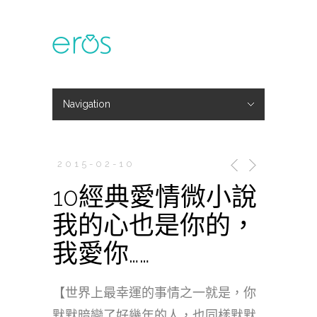
Navigation
Hide Navigation
主題活動
專欄文章
媒體報導
精彩花絮
登入
會員中心
我的訂單
2015-02-10
10經典愛情微小說
我的心也是你的，
我愛你……
【世界上最幸運的事情之一就是，你
默默暗戀了好幾年的人，也同樣默默