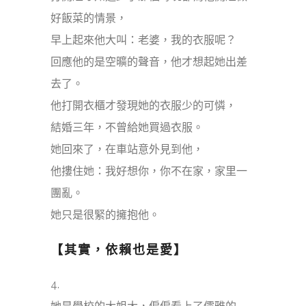
好飯菜的情景，
早上起來他大叫：老婆，我的衣服呢？
回應他的是空曠的聲音，他才想起她出差
去了。
他打開衣櫃才發現她的衣服少的可憐，
結婚三年，不曾給她買過衣服。
她回來了，在車站意外見到他，
他摟住她：我好想你，你不在家，家里一
團亂。
她只是很緊的擁抱他。
【其實，依賴也是愛】
4.