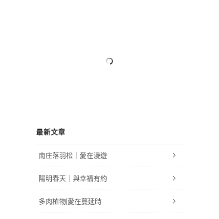
最新文章
南庄落羽松｜愛在漫遊
陽明春天｜與幸福有約
多肉植物|愛在蔓延時