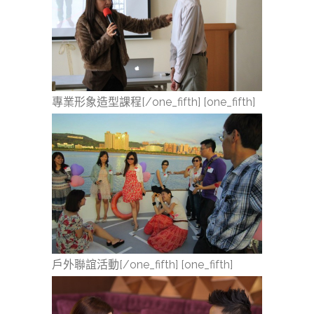
專業形象造型課程[/one_fifth] [one_fifth]
戶外聯誼活動[/one_fifth] [one_fifth]