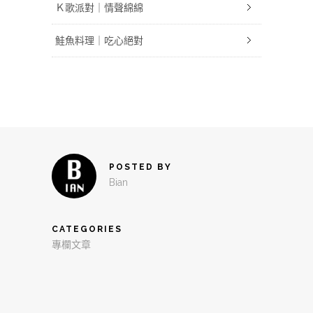
Ｋ歌派對｜情聲綿綿
鮭魚料理｜吃心絕對
POSTED BY
Bian
CATEGORIES
專欄文章