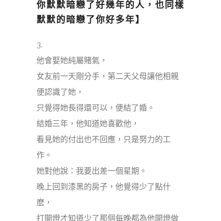
你默默暗戀了好幾年的人，也同樣
默默的暗戀了你好多年】
3.
他會娶她純屬賭氣，
女友前一天剛分手，第二天父母讓他相親
便認識了她，
只覺得她長得還可以，便結了婚。
結婚三年，他知道她喜歡他，
看見她的付出也不回應，只是努力的工
作。
她對他說：我要出差一個星期。
晚上回到漆黑的房子，他覺得少了點什
麽，
打開燈才知道少了那個每晚都為他開燈做