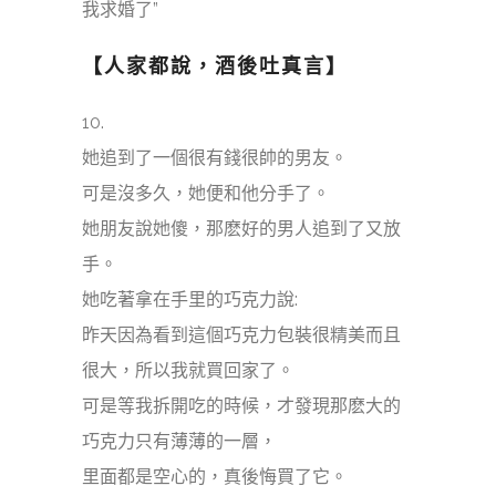
我求婚了”
【人家都說，酒後吐真言】
10.
她追到了一個很有錢很帥的男友。
可是沒多久，她便和他分手了。
她朋友說她傻，那麽好的男人追到了又放
手。
她吃著拿在手里的巧克力說:
昨天因為看到這個巧克力包裝很精美而且
很大，所以我就買回家了。
可是等我拆開吃的時候，才發現那麽大的
巧克力只有薄薄的一層，
里面都是空心的，真後悔買了它。