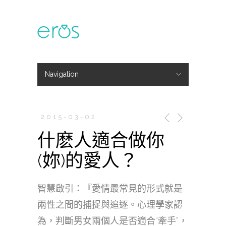
Navigation
Hide Navigation
主題活動
專欄文章
媒體報導
精彩花絮
登入
會員中心
我的訂單
2015-03-02
什麽人適合做你
(妳)的愛人？
智慧啟引：『愛情最常見的形式就是
兩性之間的捕捉與追逐。心理學家認
為，判斷男女兩個人是否適合“牽手”，