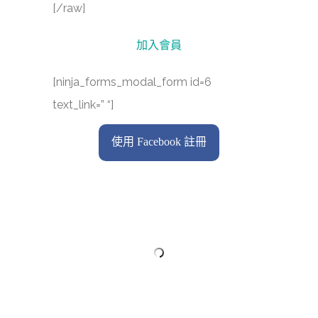
[/raw]
加入會員
[ninja_forms_modal_form id=6
text_link=” “]
使用 Facebook 註冊