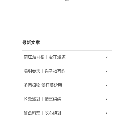
最新文章
南庄落羽松｜愛在漫遊
陽明春天｜與幸福有約
多肉植物|愛在蔓延時
Ｋ歌派對｜情聲綿綿
鮭魚料理｜吃心絕對