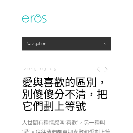
Navigation
Hide Navigation
主題活動
專欄文章
媒體報導
精彩花絮
登入
會員中心
我的訂單
2015-03-05
愛與喜歡的區別，
別傻傻分不清，把
它們劃上等號
人世間有種情感叫“喜歡”，另一種叫
“愛”。往往我們都會把喜歡和愛劃上等