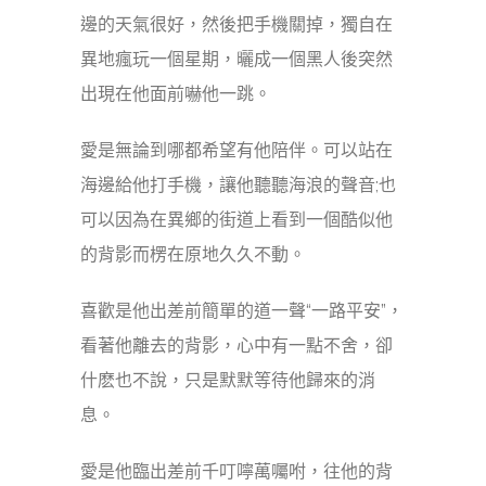
邊的天氣很好，然後把手機關掉，獨自在
異地瘋玩一個星期，曬成一個黑人後突然
出現在他面前嚇他一跳。
愛是無論到哪都希望有他陪伴。可以站在
海邊給他打手機，讓他聽聽海浪的聲音;也
可以因為在異鄉的街道上看到一個酷似他
的背影而楞在原地久久不動。
喜歡是他出差前簡單的道一聲“一路平安”，
看著他離去的背影，心中有一點不舍，卻
什麽也不說，只是默默等待他歸來的消
息。
愛是他臨出差前千叮嚀萬囑咐，往他的背