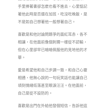
手里捧著書卻怎麽也看不進去，心里惦記
著他此時是否還在加班，吃沒吃晚飯，是
不是如自己想著他一般想著自己。
喜歡是和他討論問題爭的面紅耳赤，各不
相讓，在他面前像個刺猬一樣從不認輸，
但在心里卻早已暗暗佩服他的見地他的才
華。
愛是希望他和自己步調一致，和自己心靈
相通，他無心說的一句玩笑話也能讓自己
頃刻情緒低落甚至眼淚汪汪。在他面前，
自己是從不設防的。
喜歡是出門在外給他發個短信，告訴他這