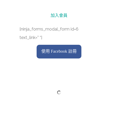
加入會員
[ninja_forms_modal_form id=6
text_link=” “]
使用 Facebook 註冊