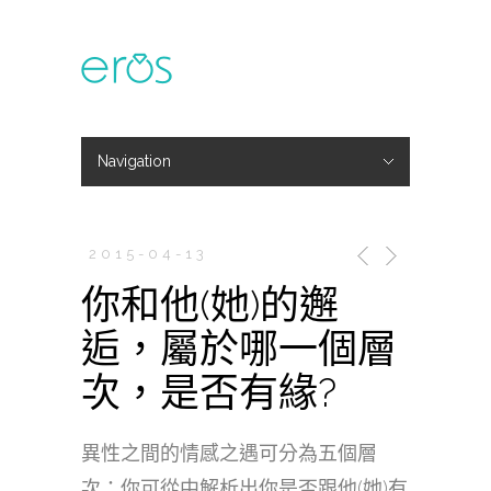
Navigation
Hide Navigation
主題活動
專欄文章
媒體報導
精彩花絮
登入
會員中心
我的訂單
2015-04-13
你和他(她)的邂
逅，屬於哪一個層
次，是否有緣?
異性之間的情感之遇可分為五個層
次：你可從中解析出你是否跟他(她)有