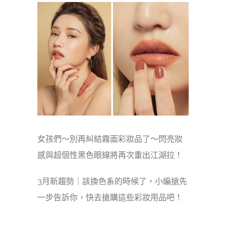
女孩們～別再糾結霧面彩妝品了～閃亮妝
感與超個性黑色眼線將再次重出江湖拉！
3月新趨勢｜該換色系的時候了，小編搶先
一步告訴你，快去搶購這些彩妝用品吧！