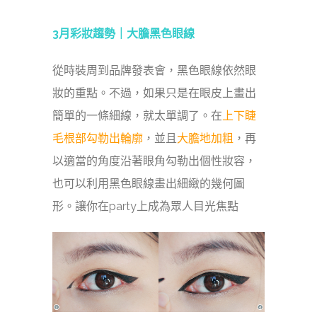
3月彩妝趨勢｜大膽黑色眼線
從時裝周到品牌發表會，黑色眼線依然眼
妝的重點。不過，如果只是在眼皮上畫出
簡單的一條細線，就太單調了。在
上下睫
毛根部勾勒出輪廓
，並且
大膽地加粗
，再
以適當的角度沿著眼角勾勒出個性妝容，
也可以利用黑色眼線畫出細緻的幾何圖
形。讓你在party上成為眾人目光焦點