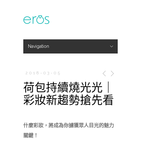
Navigation
Hide Navigation
主題活動
專欄文章
媒體報導
精彩花絮
登入
會員中心
我的訂單
2018-03-05
荷包持續燒光光｜
彩妝新趨勢搶先看
什麼彩妝，將成為你擄獲眾人目光的魅力
關鍵！