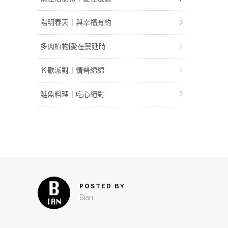
陽明春天｜與幸福有約
多肉植物|愛在蔓延時
Ｋ歌派對｜情聲綿綿
鮭魚料理｜吃心絕對
POSTED BY
Bian