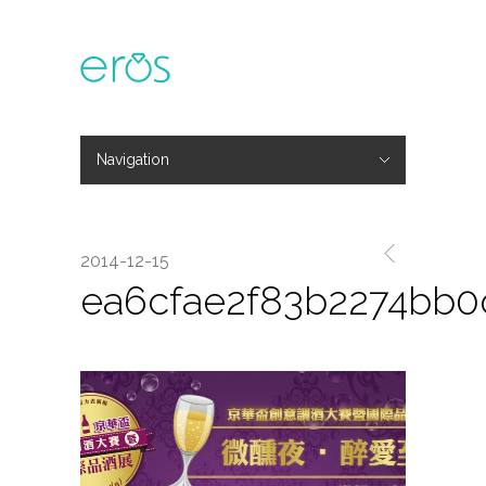
Navigation
Hide Navigation
主題活動
專欄文章
媒體報導
精彩花絮
登入
會員中心
我的訂單
2014-12-15
ea6cfae2f83b2274bb