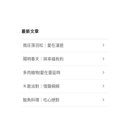
最新文章
南庄落羽松｜愛在漫遊
陽明春天｜與幸福有約
多肉植物|愛在蔓延時
Ｋ歌派對｜情聲綿綿
鮭魚料理｜吃心絕對