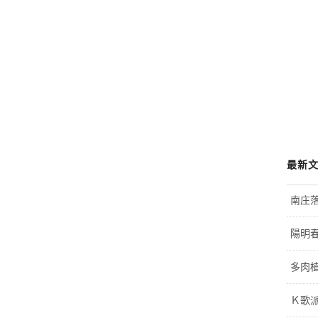
最新
南庄
陽明
多肉植
Ｋ歌