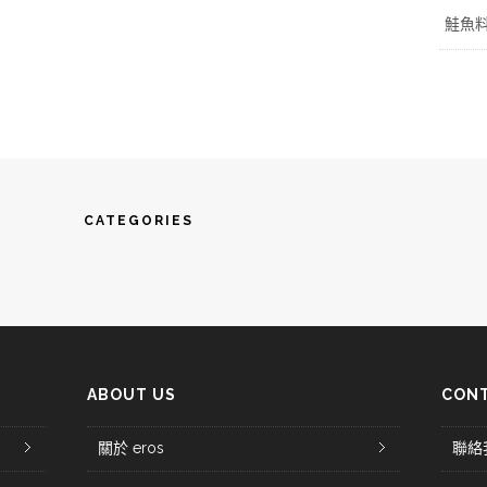
鮭魚
CATEGORIES
ABOUT US
CONT
關於 eros
聯絡