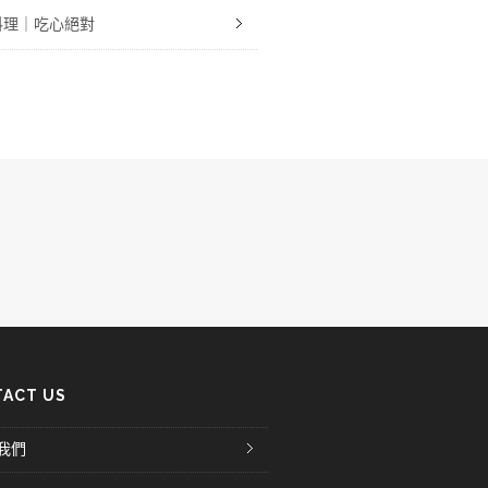
料理｜吃心絕對
ACT US
我們