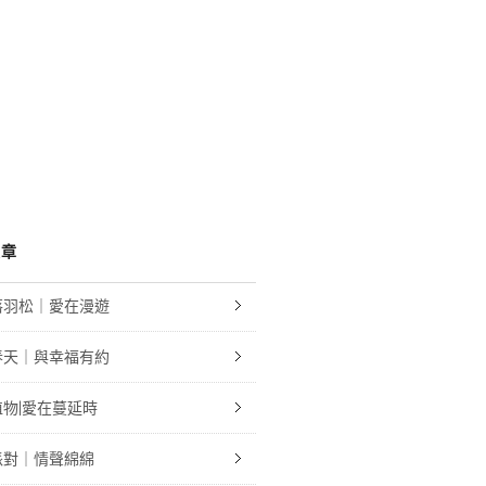
文章
落羽松｜愛在漫遊
春天｜與幸福有約
物|愛在蔓延時
派對｜情聲綿綿