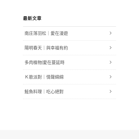
最新文章
南庄落羽松｜愛在漫遊
陽明春天｜與幸福有約
多肉植物|愛在蔓延時
Ｋ歌派對｜情聲綿綿
鮭魚料理｜吃心絕對