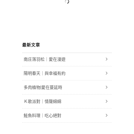
最新文章
南庄落羽松｜愛在漫遊
陽明春天｜與幸福有約
多肉植物|愛在蔓延時
Ｋ歌派對｜情聲綿綿
鮭魚料理｜吃心絕對