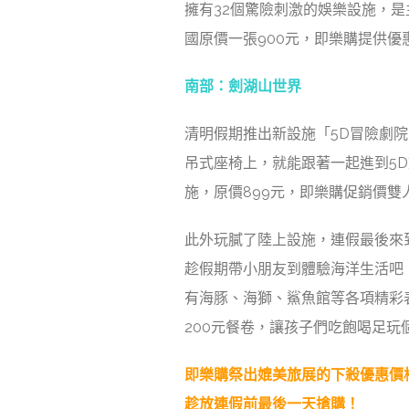
擁有32個驚險刺激的娛樂設施，是
國原價一張900元，即樂購提供優
南部：劍湖山世界
清明假期推出新設施「5D冒險劇
吊式座椅上，就能跟著一起進到5
施，原價899元，即樂購促銷價雙人
此外玩膩了陸上設施，
連假最後來
趁假期帶小朋友到
體驗海洋生活吧
有海豚、海獅、鯊魚館等各項精彩表
200元餐卷，讓孩子們吃飽喝足玩
即樂購祭出媲美旅展的下殺優惠價
趁放連假前最後一天搶購！