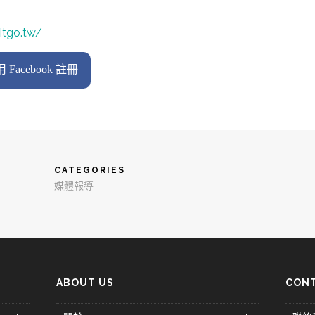
itgo.tw/
 Facebook 註冊
CATEGORIES
媒體報導
ABOUT US
CONT