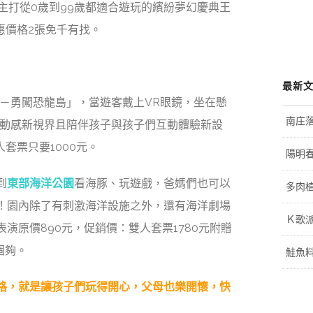
主打從0歲到99歲都適合遊玩的繽紛夢幻慶典王
惠價格2張免千有找。
最新
院－勇闖恐龍島」，當遊客戴上VR眼鏡，坐在懸
南庄
D動感新視界且陪伴孩子與孩子們互動體驗新設
套票只要1000元
。
陽明
到
東部海洋公園
看海豚、玩遊戲，爸媽們也可以
多肉植
！
園內除了有刺激海洋設施之外，還有海洋劇場
Ｋ歌
演原價890元，促銷價：
雙人套票1780元附贈
個夠。
鮭魚
格，就是讓孩子們玩得開心，父母也樂開懷，快