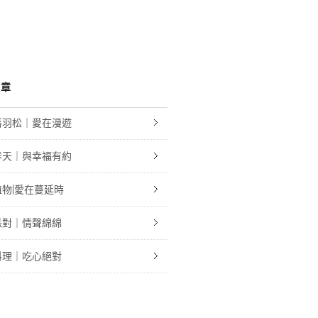
文章
落羽松｜愛在漫遊
春天｜與幸福有約
物|愛在蔓延時
派對｜情聲綿綿
料理｜吃心絕對