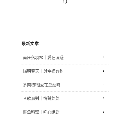
最新文章
南庄落羽松｜愛在漫遊
陽明春天｜與幸福有約
多肉植物|愛在蔓延時
Ｋ歌派對｜情聲綿綿
鮭魚料理｜吃心絕對