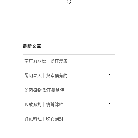
最新文章
南庄落羽松｜愛在漫遊
陽明春天｜與幸福有約
多肉植物|愛在蔓延時
Ｋ歌派對｜情聲綿綿
鮭魚料理｜吃心絕對