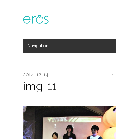
Navigation
Hide Navigation
主題活動
專欄文章
媒體報導
精彩花絮
登入
會員中心
我的訂單
2014-12-14
img-11