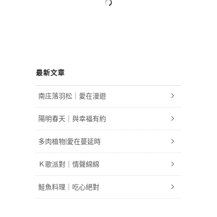
最新文章
南庄落羽松｜愛在漫遊
陽明春天｜與幸福有約
多肉植物|愛在蔓延時
Ｋ歌派對｜情聲綿綿
鮭魚料理｜吃心絕對