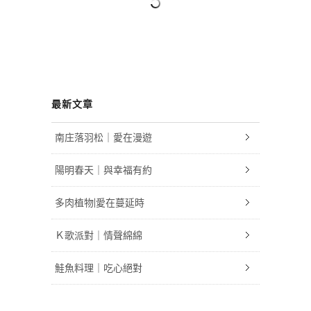
最新文章
南庄落羽松｜愛在漫遊
陽明春天｜與幸福有約
多肉植物|愛在蔓延時
Ｋ歌派對｜情聲綿綿
鮭魚料理｜吃心絕對