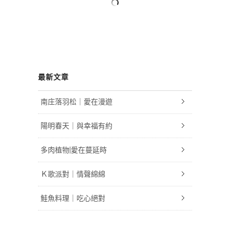
最新文章
南庄落羽松｜愛在漫遊
陽明春天｜與幸福有約
多肉植物|愛在蔓延時
Ｋ歌派對｜情聲綿綿
鮭魚料理｜吃心絕對