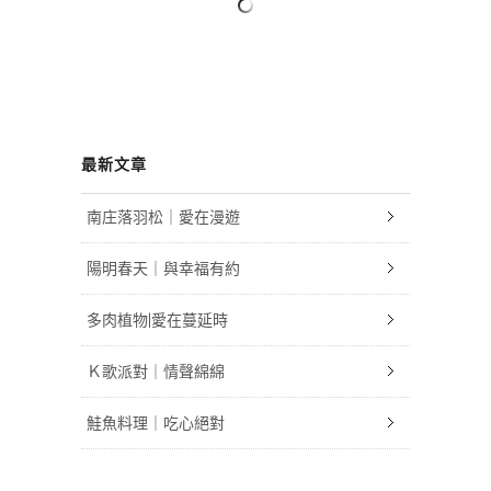
最新文章
南庄落羽松｜愛在漫遊
陽明春天｜與幸福有約
多肉植物|愛在蔓延時
Ｋ歌派對｜情聲綿綿
鮭魚料理｜吃心絕對