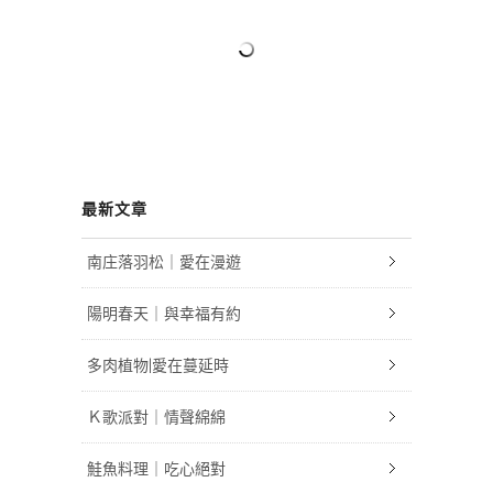
最新文章
南庄落羽松｜愛在漫遊
陽明春天｜與幸福有約
多肉植物|愛在蔓延時
Ｋ歌派對｜情聲綿綿
鮭魚料理｜吃心絕對