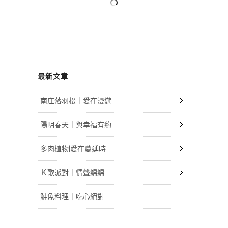
最新文章
南庄落羽松｜愛在漫遊
陽明春天｜與幸福有約
多肉植物|愛在蔓延時
Ｋ歌派對｜情聲綿綿
鮭魚料理｜吃心絕對